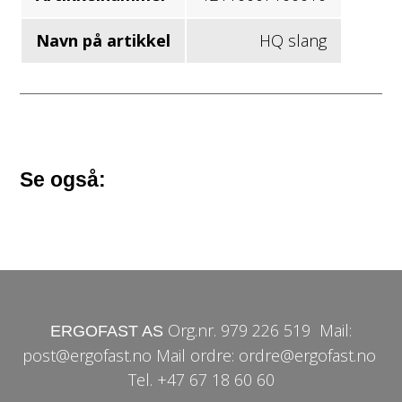
Navn på artikkel
HQ slang
Se også:
Org.nr. 979 226 519
Mail:
ERGOFAST AS
post@ergofast.no Mail ordre: ordre@ergofast.no
Tel. +47 67 18 60 60