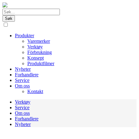
Produkter
Varemerker
Verktøy
Förbrukning
Konsept
Produktfilmer
Nyheter
Forhandlere
Service
Om oss
Kontakt
Verktøy
Service
Om oss
Forhandlere
Nyheter