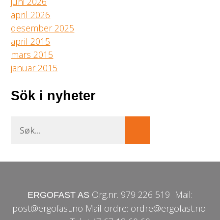
juni 2026
april 2026
desember 2025
april 2015
mars 2015
januar 2015
Sök i nyheter
Org.nr. 979 226 519
Mail:
ERGOFAST AS
post@ergofast.no Mail ordre: ordre@ergofast.no