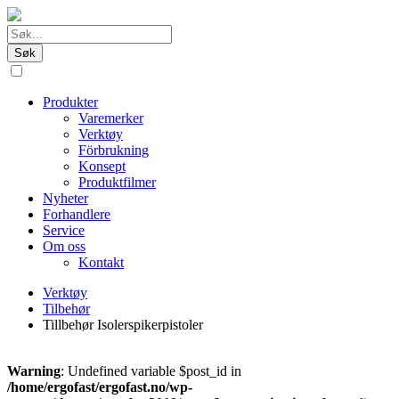
Produkter
Varemerker
Verktøy
Förbrukning
Konsept
Produktfilmer
Nyheter
Forhandlere
Service
Om oss
Kontakt
Verktøy
Tilbehør
Tillbehør Isolerspikerpistoler
Warning
: Undefined variable $post_id in
/home/ergofast/ergofast.no/wp-