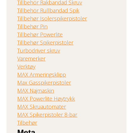
Tillbehör Rakbandad Skruv
Tillbehör Rullbandad Spik
Tillbehør Isolerspikerpistoler
Tillbehør Pin
Tillbehør Powerlite
Tillbehør Spikerpistoler
Turbodriver skruv
Varemerker
Verktøy
MAX Armeringsklipp
Max Gasspikerpistoler
MAX Najmaskin
MAX Powerlite Høytrykk
MAX Skruautomater
MAX Spikerpistoler 8-bar
Tilbehør
Meta