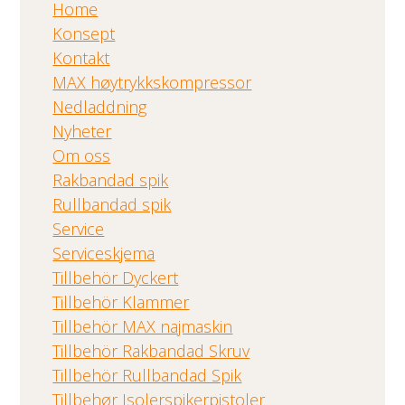
Home
Konsept
Kontakt
MAX høytrykkskompressor
Nedladdning
Nyheter
Om oss
Rakbandad spik
Rullbandad spik
Service
Serviceskjema
Tillbehör Dyckert
Tillbehör Klammer
Tillbehör MAX najmaskin
Tillbehör Rakbandad Skruv
Tillbehör Rullbandad Spik
Tillbehør Isolerspikerpistoler