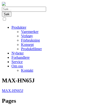
Produkter
Varemerker
Verktøy
Förbrukning
Konsept
Produktfilmer
Nyheter
Forhandlere
Service
Om oss
Kontakt
MAX-HN65J
MAX-HN65J
Pages