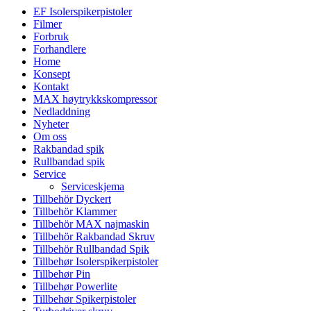
EF Isolerspikerpistoler
Filmer
Forbruk
Forhandlere
Home
Konsept
Kontakt
MAX høytrykkskompressor
Nedladdning
Nyheter
Om oss
Rakbandad spik
Rullbandad spik
Service
Serviceskjema
Tillbehör Dyckert
Tillbehör Klammer
Tillbehör MAX najmaskin
Tillbehör Rakbandad Skruv
Tillbehör Rullbandad Spik
Tillbehør Isolerspikerpistoler
Tillbehør Pin
Tillbehør Powerlite
Tillbehør Spikerpistoler