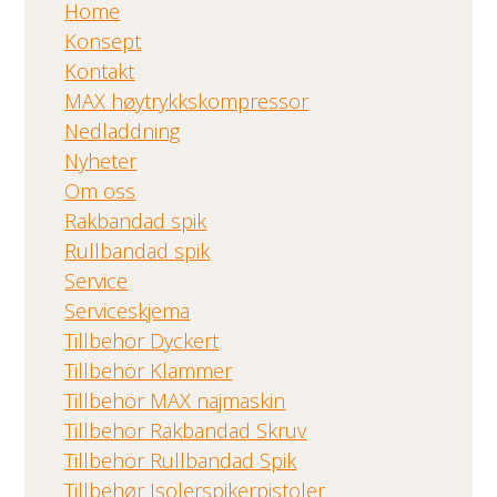
Home
Konsept
Kontakt
MAX høytrykkskompressor
Nedladdning
Nyheter
Om oss
Rakbandad spik
Rullbandad spik
Service
Serviceskjema
Tillbehör Dyckert
Tillbehör Klammer
Tillbehör MAX najmaskin
Tillbehör Rakbandad Skruv
Tillbehör Rullbandad Spik
Tillbehør Isolerspikerpistoler